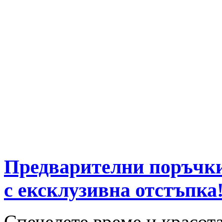
Предварителни поръчки
с ексклузивна отстъпка
Спечелете време и красот