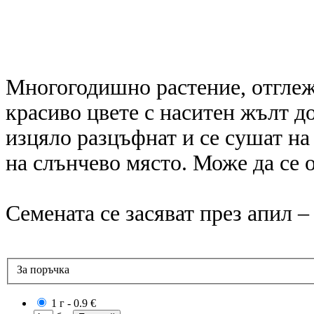
Многогодишно растение, отглеж
красиво цвете с наситен жълт до
изцяло разцъфнат и се сушат на
на слънчево място. Може да се о
Семената се засяват през апил 
За поръчка
1 г
- 0.9 €